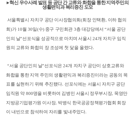
▸
혁신 우수사례 발표 등 공단 간 교류와 화합을 통한 지역주민의
생활편익과 복리증진 도모
서울특별시 자치구 공단 이사장협의회
(
회장 인택환
,
이하 협의
회
)
가
10
월
30
일
(
수
)
중구 구민회관
3
층 대강당에서
“
서울 공단
인의 날
”
선포식을 성공적으로 마치며
서울시
24
개 자치구 임직
원의 교류와 화합의 장 조성에 첫 닻을 올렸다
.
“
서울 공단인의 날
”
선포식은
24
개 자치구 공단이 상호교류와
화합을 통한
지역 주민의 생활편익과 복리증진이라는 공동의 목
표를 실현하기 위해 추진됐다
.
선포식에는 서울시 자치구 공단
임직원 약
800
명을 비롯하여 김병민 서울시
정무부시장
,
목영만
지방공기업평가원 이사장
,
박병식 한국공공정책평가협회
회장
이 내빈으로 참석하여 자리를 빛내주었다
.