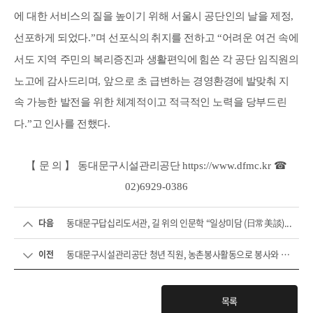
에 대한 서비스의
질을 높이기 위해 서울시 공단인의 날을 제정
,
선포하게 되었다
.”
며 선포식의
취지를 전하고
“
어려운 여건 속에
서도 지역 주민의 복리증진과 생활편익에
힘쓴 각 공단 임직원의
노고에 감사드리며
,
앞으로 초 급변하는 경영환경에
발맞춰 지
속 가능한 발전을 위한 체계적이고 적극적인 노력을 당부드린
다
.”
고
인사를 전했다
.
【
문 의
】
동대문구시설관리공단
https://www.dfmc.kr
☎
02)6929-0386
동대문구답십리도서관, 길 위의 인문학 “일상미담 (日常美談)...
다음
동대문구시설관리공단 청년 직원, 농촌봉사활동으로 봉사와 교...
이전
목록