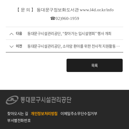
【
문 의
】
동대문구정보화도서관
www.l4d.or.kr/info
☎
02)960-1959
동대문구시설관리공단, “찾아가는 입시설명회” 행사 개최
다음
동대문구시설관리공단, 소아암 환아를 위한 전사적 지원활동 나...
이전
목록
찾아오시는 길
개인정보처리방침
이메일주소무단수집거부
부서별전화번호