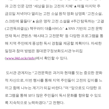
과 고전 인문 강연
‘
세상을 읽는 고전의 지혜
’
▲
매월 마지막 주
금요일 저녁마다 열리는 고전 소설
원작 영화 상영회
‘
고전소설
,
스크린에 물들다
’
▲
숨은 명작 고전 소설을
4
주간
탐독하는
‘
고결
(
고전독파결심
)
책꾸러미 대출서비스
’
▲
SNS
기반의 고전 문학
연재 독서 콘텐츠
‘
해시태그 고전문학
’
등 다양한 프로그램을 통
해 지역 주민에게
풍성한 독서 경험을 제공할 계획이다
.
자세한
일정과 참여 방법은 동대문구정보화도서관
누리집
(
www.l4d.or.kr/info
)
에서 확인할 수 있다
.
도서관 관계자는
“
고전문학은 과거와 현재를 잇는 중요한 문화
적 자산으로
,
이번 행사를 통해 지역 주민들이 고전의 깊이를 느
끼고 함께 나누는 계기가
되길 바란다
.”
며
“
앞으로도 다양한 프
로그램을 통해 보다 많은 주민들이 독서
문화를 향유할 수 있도
록 지속적으로 노력하겠다
.”
고 전했다
.