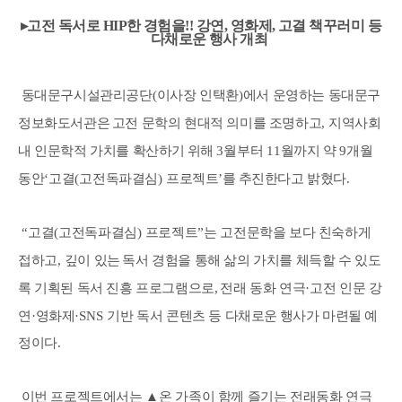
▸
고전 독서로
HIP
한 경험을
!!
강연
,
영화제
,
고결 책꾸러미 등
다채로운 행사 개최
동대문구시설관리공단
(
이사장 인택환
)
에서 운영하는 동대문구
정보화도서관은
고전 문학의 현대적 의미를 조명하고
,
지역사회
내 인문학적 가치를 확산하기
위해
3
월부터
11
월까지 약
9
개월
동안
‘
고결
(
고전독파결심
)
프로젝트
’
를
추진한다고 밝혔다
.
“
고결
(
고전독파결심
)
프로젝트
”
는 고전문학을 보다 친숙하게
접하고
,
깊이 있는
독서 경험을 통해 삶의 가치를 체득할 수 있도
록 기획된 독서 진흥 프로그램으로
,
전래 동화 연극
·
고전 인문 강
연
·
영화제
·SNS
기반 독서 콘텐츠 등 다채로운
행사가 마련될 예
정이다
.
이번 프로젝트에서는
▲
온 가족이 함께 즐기는 전래동화 연극