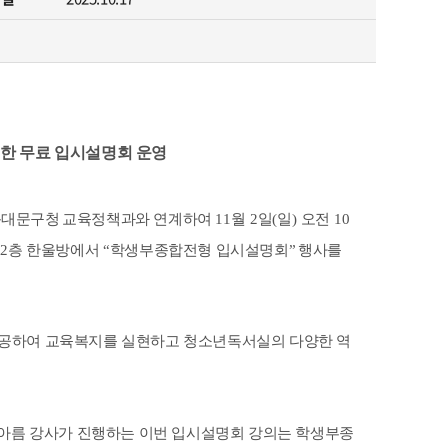
찾아오시는 길
위한 무료 입시설명회 운영
동대문구청
교육정책과와 연계하여
11
월
2
일
(
일
)
오전
10
하
2
층 한울방에서
“
학생부종합전형 입시설명회
”
행사를
공하여 교육복지를 실현하고 청소년독서실의 다양한 역
아름 강사가 진행하는 이번 입시설명회 강의는 학생부종