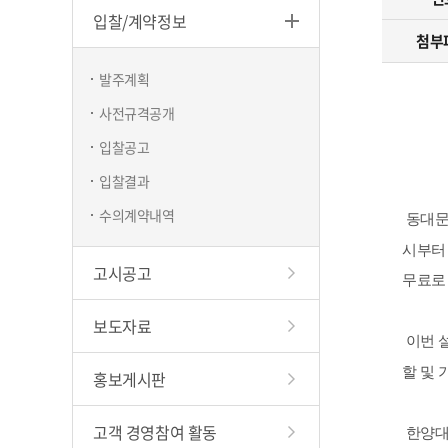
입찰/계약정보
하천
첨부
창업지
발주계획
현수막/시
사전규격공개
구립청소
입찰공고
입찰결과
수의계약내역
동대문
시부
고시공고
무료로
보도자료
이번 
할 및 
홍보게시판
고객 경영참여 활동
한양