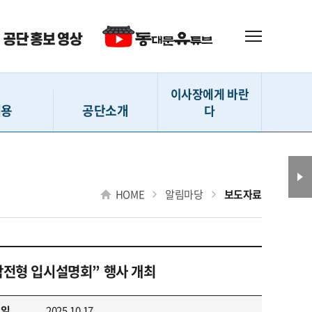
이사장에게 바란
채용
공단소개
다
 (직원)
인사말
이사장에게 바란다
(강사 등)
설립내용
HOME
알림마당
보도자료
(지원서작성)
사훈 및 CI
확인 및 수정
D-ESG 경영
격자 발표
연혁
전형 입시설명회” 행사 개최
 채용현황
조직도
전화번호 안내
성일
2025.10.17