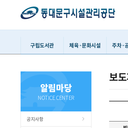
구립도서관
체육·문화시설
주차·
동대문구정보화도서관
동대문구민체육센터
거주자우
보도
동대문구답십리도서관
유아체능단
시간
알림마당
휘경어린이도서관
동대문구체육관
공영주
배봉산숲속도서관
중랑천체육시설
견인차량
NOTICE CENTER
동대문책마당도서관
이문체육문화센터
청풍유스
용두문화복지센터
동대문구
공지사항
홍릉문화복지센터
다사랑
번