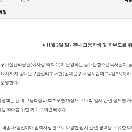
카페
자료실
사회공헌
파일
원센터
관련법규
안전녹색경영
민게시판
고객서비스 헌장
년독서실
▸
11
월
2
일
(
일
),
관내 고등학생 및 학부모를 
구시설관리공단
(
이사장 박희수
)
이 운영하는 동대문청소년독서실이 
터
12
시까지 동대문구답십리도서관
(
동대문구 서울시립대로
4
길
75)
지
 운영한다
.
설명회는 관내 고등학생과 학부모를 대상으로 대학 입시 관련 정보를
제
기능 확대를
위한 취지로 마련되었다
.
대
·
세종대
·
성신여대 입학사정관으로 다양한 입시 관련 경력을 보유한
박