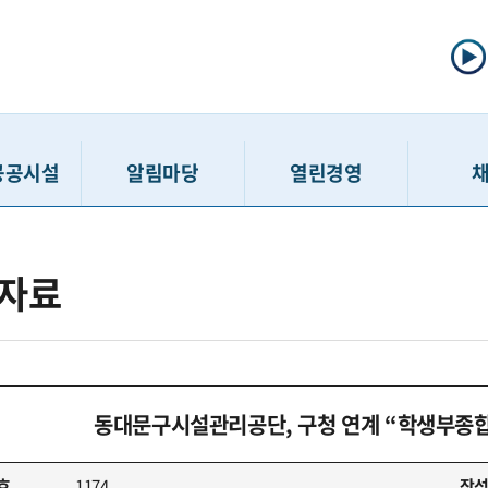
공공시설
알림마당
열린경영
선주차
공지사항
정보공개제도
채용공고
자료
주차
입찰/계약정보
사전정보공표
인력모집 
차장
고시공고
공공데이터개방
채용접수 
보관소
보도자료
정보공개청구
입사지원서 
호스텔
홍보게시판
경영공시
최종합
동대문구시설관리공단, 구청 연계 “학생부종합
민행복센터
고객 경영참여 활동
윤리경영
친인척
행복센터
SNS
인권경영
호
1174
작