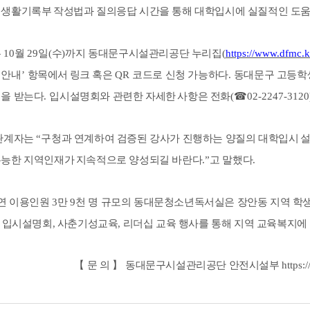
 생활기록부
작성법과 질의응답 시간을 통해 대학입시에 실질적인 도움
는
10
월
29
일
(
수
)
까지 동대문구시설관리공단 누리집
(
https://www.dfmc.k
 안내
’
항목에서
링크 혹은
QR
코드로 신청 가능하다
.
동대문구 고등학
청을 받는다
.
입시설명회와 관련한 자세한
사항은 전화
(
☎
02-2247-3120
관계자는
“
구청과 연계하여 검증된 강사가 진행하는 양질의 대학입시
설
유능한 지역인재가
지속적으로 양성되길 바란다
.”
고 말했다
.
연 이용인원
3
만
9
천 명 규모의 동대문청소년독서실은 장안동 지역 학
년 입시설명회, 사춘기성교육, 리더십 교육 행사를 통해 지역 교육복지에
【
문 의
】
동대문구시설관리공단 안전시설부
https