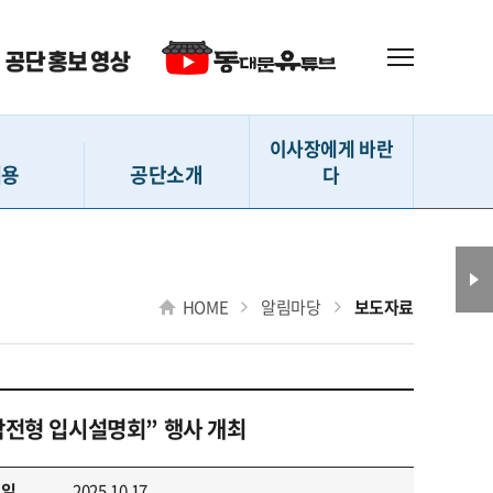
이사장에게 바란
채용
공단소개
다
 (직원)
인사말
이사장에게 바란다
(강사 등)
설립내용
HOME
알림마당
보도자료
(지원서작성)
사훈 및 CI
확인 및 수정
D-ESG 경영
격자 발표
연혁
전형 입시설명회” 행사 개최
 채용현황
조직도
전화번호 안내
성일
2025.10.17