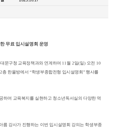
찾아오시는 길
위한 무료 입시설명회 운영
동대문구청
교육정책과와 연계하여
11
월
2
일
(
일
)
오전
10
하
2
층 한울방에서
“
학생부종합전형 입시설명회
”
행사를
공하여 교육복지를 실현하고 청소년독서실의 다양한 역
아름 강사가 진행하는 이번 입시설명회 강의는 학생부종