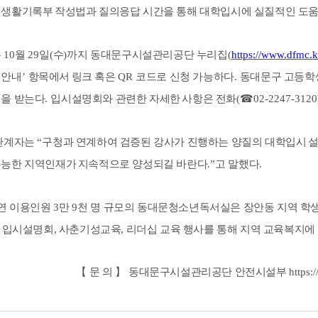
 생활기록부
작성법과 질의응답 시간을 통해 대학입시에 실질적인 도움
는
10
월
29
일
(
수
)
까지 동대문구시설관리공단 누리집
(
https://www.dfmc.k
 안내
’
항목에서
링크 혹은
QR
코드로 신청 가능하다
.
동대문구 고등학
청을 받는다
.
입시설명회와 관련한 자세한
사항은 전화
(
☎
02-2247-3120
관계자는
“
구청과 연계하여 검증된 강사가 진행하는 양질의 대학입시
설
유능한 지역인재가
지속적으로 양성되길 바란다
.”
고 말했다
.
연 이용인원
3
만
9
천 명 규모의 동대문청소년독서실은 장안동 지역 학
년 입시설명회, 사춘기성교육, 리더십 교육 행사를 통해 지역 교육복지에
【
문 의
】
동대문구시설관리공단 안전시설부
https