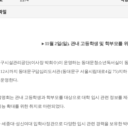
카페
자료실
사회공헌
파일
원센터
관련법규
안전녹색경영
민게시판
고객서비스 헌장
년독서실
▸
11
월
2
일
(
일
),
관내 고등학생 및 학부모를 
구시설관리공단
(
이사장 박희수
)
이 운영하는 동대문청소년독서실이 
터
12
시까지 동대문구답십리도서관
(
동대문구 서울시립대로
4
길
75)
지
 운영한다
.
설명회는 관내 고등학생과 학부모를 대상으로 대학 입시 관련 정보를
제
기능 확대를
위한 취지로 마련되었다
.
대
·
세종대
·
성신여대 입학사정관으로 다양한 입시 관련 경력을 보유한
박