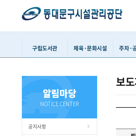
구립도서관
체육·문화시설
주차·
동대문구정보화도서관
동대문구민체육센터
거주자우
보도
동대문구답십리도서관
유아체능단
시간
알림마당
휘경어린이도서관
동대문구체육관
공영주
배봉산숲속도서관
중랑천체육시설
견인차량
NOTICE CENTER
동대문책마당도서관
이문체육문화센터
청풍유스
용두문화복지센터
동대문구
공지사항
홍릉문화복지센터
다사랑
번