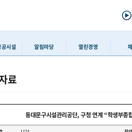
공공시설
알림마당
열린경영
선주차
공지사항
정보공개제도
채용공고
자료
주차
입찰/계약정보
사전정보공표
인력모집 
차장
고시공고
공공데이터개방
채용접수 
보관소
보도자료
정보공개청구
입사지원서 
호스텔
홍보게시판
경영공시
최종합
동대문구시설관리공단, 구청 연계 “학생부종합
민행복센터
고객 경영참여 활동
윤리경영
친인척
행복센터
SNS
인권경영
호
1174
작