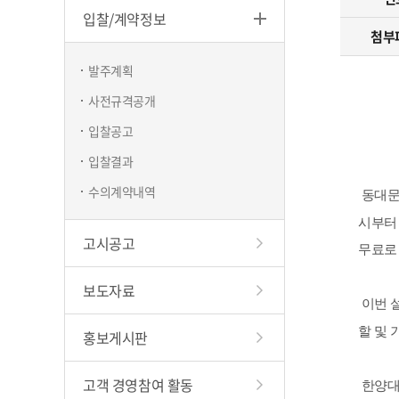
입찰/계약정보
하천
첨부
창업지
발주계획
현수막/시
사전규격공개
구립청소
입찰공고
입찰결과
수의계약내역
동대문
시부
고시공고
무료로
보도자료
이번 
할 및 
홍보게시판
고객 경영참여 활동
한양