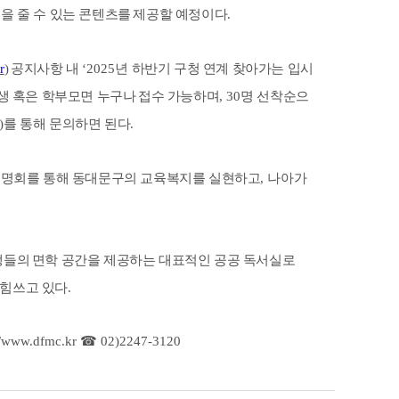
을 줄 수 있는 콘텐츠를
제공할 예정이다
.
r
)
공지사항 내
‘2025
년 하반기 구청 연계 찾아가는 입시
생 혹은 학부모면 누구나
접수 가능하며
, 30
명 선착순으
)
를 통해 문의하면 된다
.
명회를 통해 동대문구의 교육복지를 실현하고
,
나아가
생들의
면학 공간을 제공하는 대표적인 공공 독서실로
 힘쓰고 있다.
://www.dfmc.kr
☎
02)2247-3120