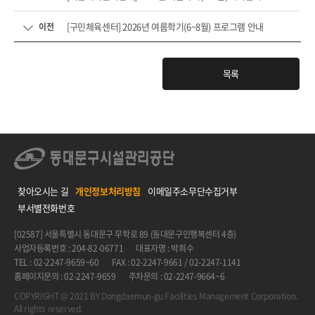
[구민체육센터] 2026년 여름학기(6~8월) 프로그램 안내
이전
목록
찾아오시는 길
개인정보처리방침
이메일주소무단수집거부
부서별전화번호
[02587] 서울특별시 동대문구 무학로 89 (동대문구민행복센터 4층)
사업자등록번호 : 204-82-06771
대표자명 : 박희수
TEL : 02-2247-9659~60
FAX : 02-2247-9661 / 02-2247-1141
홈페이지문의 : 02-2247-9659
주차문의 : 02-2247-9664~6
COPYRIGHT @ 2021 BY Dongdaemun-gu Facilities Management Corporation.
All rights reserved.