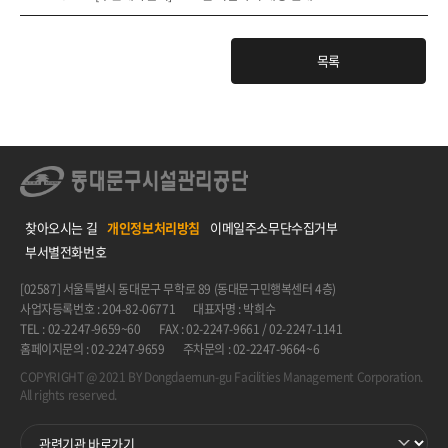
목록
찾아오시는 길
개인정보처리방침
이메일주소무단수집거부
부서별전화번호
[02587] 서울특별시 동대문구 무학로 89 (동대문구민행복센터 4층)
사업자등록번호 : 204-82-06771
대표자명 : 박희수
TEL : 02-2247-9659~60
FAX : 02-2247-9661 / 02-2247-1141
홈페이지문의 : 02-2247-9659
주차문의 : 02-2247-9664~6
COPYRIGHT @ 2021 BY Dongdaemun-gu Facilities Management Corporation.
All rights reserved.