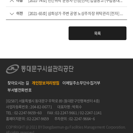
[2021-74호] 민간위탁 운영자 선정[전자] 입찰공고 (구립동대...
다음
[2021-65호] 삼희상가 주변 공영 노상주차장 위탁관리 [전자] ...
이전
목록
찾아오시는 길
개인정보처리방침
이메일주소무단수집거부
부서별전화번호
[02587] 서울특별시 동대문구 무학로 89 (동대문구민행복센터 4층)
사업자등록번호 : 204-82-06771
대표자명 : 박희수
TEL : 02-2247-9659~60
FAX : 02-2247-9661 / 02-2247-1141
홈페이지문의 : 02-2247-9659
주차문의 : 02-2247-9664~6
COPYRIGHT @ 2021 BY Dongdaemun-gu Facilities Management Corporation.
All rights reserved.