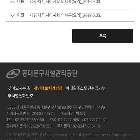
제80차 임시이사회 의사록(요약)_2019.9.30.
다음
제78차 임시이사회 의사록(요약)_2019.6.25.
이전
목록
찾아오시는 길
개인정보처리방침
이메일주소무단수집거부
부서별전화번호
[02587] 서울특별시 동대문구 무학로 89 (동대문구민행복센터 4층)
사업자등록번호 : 204-82-06771
대표자명 : 박희수
TEL : 02-2247-9659~60
FAX : 02-2247-9661 / 02-2247-1141
홈페이지문의 : 02-2247-9659
주차문의 : 02-2247-9664~6
COPYRIGHT @ 2021 BY Dongdaemun-gu Facilities Management Corporation.