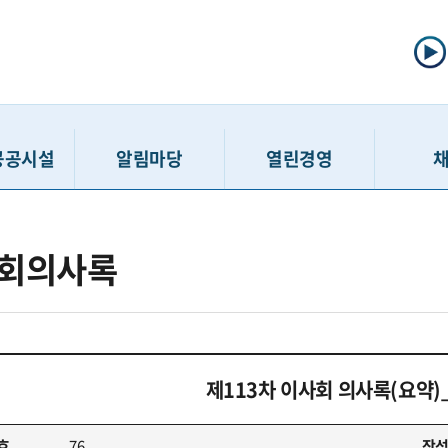
공공시설
알림마당
열린경영
선주차
공지사항
정보공개제도
채용공고
회의사록
주차
입찰/계약정보
사전정보공표
인력모집 
차장
고시공고
공공데이터개방
채용접수 
보관소
보도자료
정보공개청구
입사지원서 
호스텔
홍보게시판
경영공시
최종합
제113차 이사회 의사록(요약)_2
민행복센터
고객 경영참여 활동
윤리경영
친인척
행복센터
SNS
인권경영
호
76
작