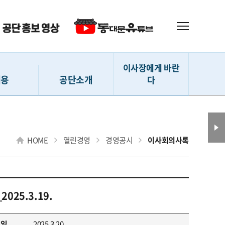
이사장에게 바란
채용
공단소개
다
 (직원)
인사말
이사장에게 바란다
(강사 등)
설립내용
HOME
열린경영
경영공시
이사회의사록
(지원서작성)
사훈 및 CI
확인 및 수정
D-ESG 경영
격자 발표
연혁
025.3.19.
 채용현황
조직도
전화번호 안내
성일
2025.3.20