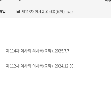
카페
자료실
사회공헌
파일
제113차 이사회 의사록(요약).hwp
원센터
관련법규
안전녹색경영
민게시판
고객서비스 헌장
년독서실
제114차 이사회 의사록(요약)_2025.7.7.
제112차 이사회 의사록(요약)_2024.12.30.