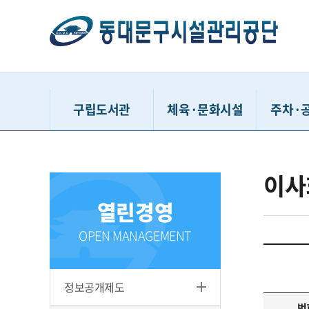
구립도서관
체육·문화시설
주차·
동대문구정보화도서관
동대문구민체육센터
거주자우
이사
동대문구답십리도서관
유아체능단
시간
열린경영
휘경어린이도서관
동대문구체육관
공영주
배봉산숲속도서관
중랑천체육시설
견인차량
OPEN MANAGEMENT
동대문책마당도서관
이문체육문화센터
청풍유스
용두문화복지센터
동대문구
정보공개제도
홍릉문화복지센터
다사랑
번