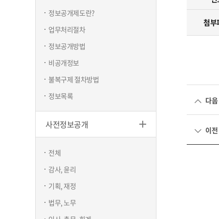
정보공개제도란?
하천
첨부
업무처리절차
창업지
정보공개방법
현수막/시
비공개정보
구립청소
불복구제 절차방법
정보목록
다음
사전정보공개
이전
전체
감사, 윤리
기획, 재정
법무, 노무