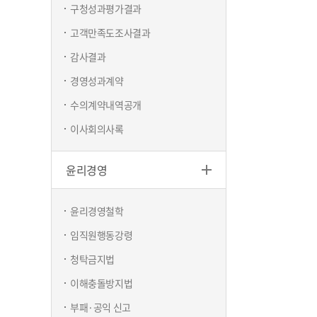
구청성과평가결과
고객만족도조사결과
감사결과
경영성과계약
수의계약내역공개
이사회의사록
윤리경영
윤리경영철학
임직원행동강령
청탁금지법
이해충돌방지법
부패·공익 신고