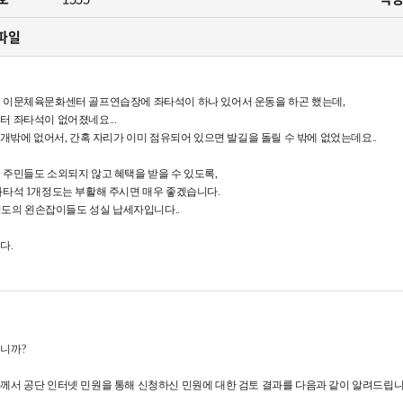
카페
자료실
사회공헌
파일
원센터
관련법규
안전녹색경영
민게시판
고객서비스 헌장
 이문체육문화센터 골프연습장에 좌타석이 하나 있어서 운동을 하곤 했는데,
년독서실
터 좌타석이 없어졌네요...
1개밖에 없어서, 간혹 자리가 이미 점유되어 있으면 발길을 돌릴 수 밖에 없었는데요..
 주민들도 소외되지 않고 혜택을 받을 수 있도록,
좌타석 1개정도는 부활해 주시면 매우 좋겠습니다.
 정도의 왼손잡이들도 성실 납세자입니다..
다.
니까?
께서 공단 인터넷 민원을 통해 신청하신 민원에 대한 검토 결과를 다음과 같이 알려드립니