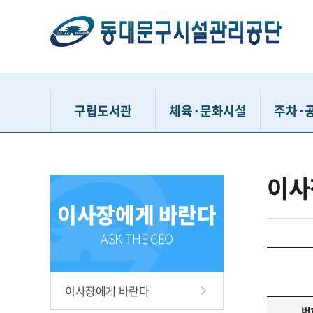
구립도서관
체육·문화시설
주차·
동대문구정보화도서관
동대문구민체육센터
거주자우
이사
동대문구답십리도서관
유아체능단
시간
이사장에게 바란다
휘경어린이도서관
동대문구체육관
공영주
배봉산숲속도서관
중랑천체육시설
견인차량
ASK THE CEO
동대문책마당도서관
이문체육문화센터
청풍유스
용두문화복지센터
동대문구
이사장에게 바란다
홍릉문화복지센터
다사랑
번