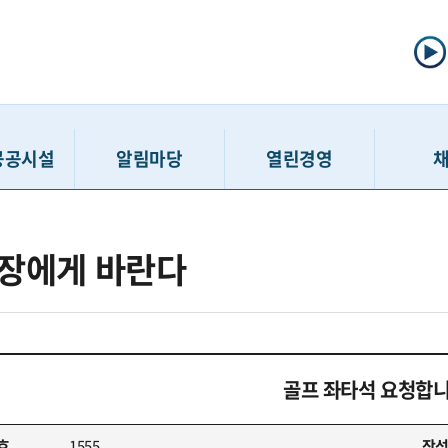
공공시설
알림마당
열린경영
선주차
공지사항
정보공개제도
채용공고
장에게 바란다
주차
입찰/계약정보
사전정보공표
인력모집 
차장
고시공고
공공데이터개방
채용접수 
보관소
보도자료
정보공개청구
입사지원서 
호스텔
홍보게시판
경영공시
최종합
골프 좌타석 요청합니
민행복센터
고객 경영참여 활동
윤리경영
친인척
행복센터
SNS
인권경영
호
1555
작