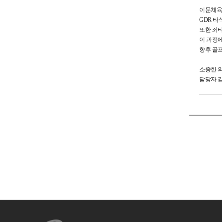
이문체육
GDR 타
또한 좌
이 과정
향후 골
소중한 의
담당자 김