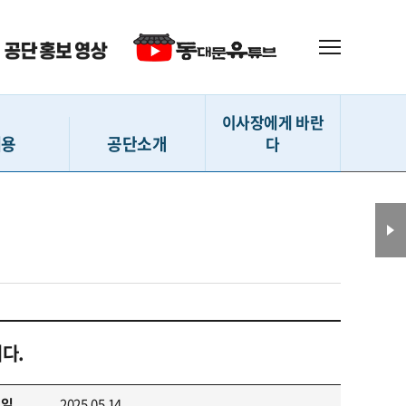
이사장에게 바란
채용
공단소개
다
 (직원)
인사말
이사장에게 바란다
(강사 등)
설립내용
(지원서작성)
사훈 및 CI
확인 및 수정
D-ESG 경영
격자 발표
연혁
다.
 채용현황
조직도
전화번호 안내
성일
2025.05.14