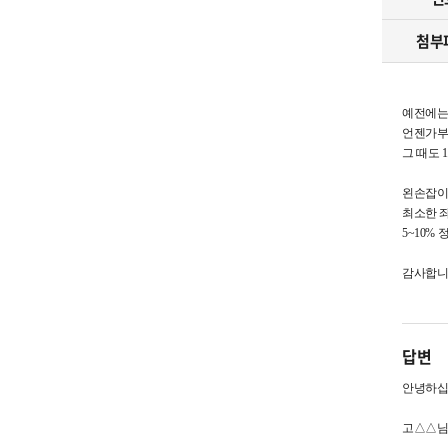
하천
첨부
창업지
현수막/시
예전에는
구립청소
언젠가부
그 때도 
왼손잡이
최소한 
5~10%
감사합니
답변
안녕하십
고△△님