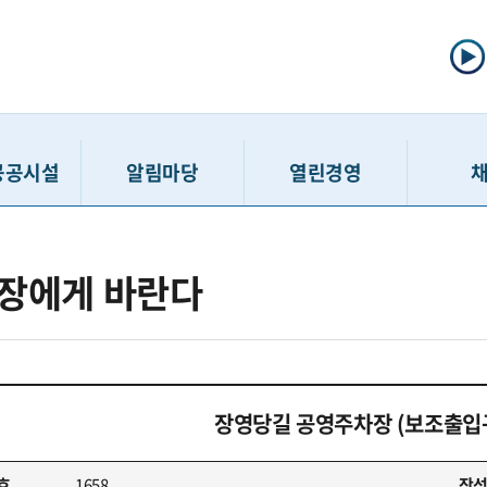
공공시설
알림마당
열린경영
선주차
공지사항
정보공개제도
채용공고
장에게 바란다
주차
입찰/계약정보
사전정보공표
인력모집 
차장
고시공고
공공데이터개방
채용접수 
보관소
보도자료
정보공개청구
입사지원서 
호스텔
홍보게시판
경영공시
최종합
장영당길 공영주차장 (보조출입
민행복센터
고객 경영참여 활동
윤리경영
친인척
행복센터
SNS
인권경영
호
1658
작