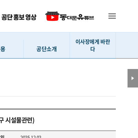
이사장에게 바란
채용
공단소개
다
 (직원)
인사말
이사장에게 바란다
(강사 등)
설립내용
(지원서작성)
사훈 및 CI
확인 및 수정
D-ESG 경영
격자 발표
연혁
구 시설물관련)
 채용현황
조직도
전화번호 안내
성일
2025.12.02