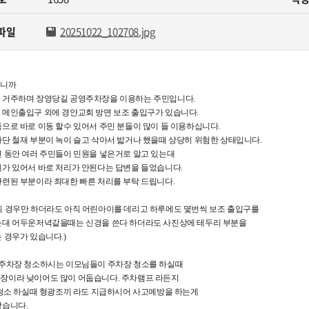
카페
자료실
사회공헌
파일
20251022_102708.jpg
원센터
관련법규
안전녹색경영
민게시판
고객서비스 헌장
십니까
년독서실
 거주하며 장영당길 공영주차장을 이용하는 주민입니다.
 메인출입구 외에 경안교회 방면 보조 출입구가 있습니다.
으로 바로 이동 할수 있어서 주민 분들이 많이 들 이용하십니다.
하단 철재 부분이 녹이 슬고 삭아서 밟거나 했을때 상당히 위험한 상태입니다.
년 동안 여러 주민들이 민원을 넣은거로 알고 있는대
제가 있어서 바로 처리가 안된다는 답변을 들었습니다.
관련된 부분이라 최대한 빠른 처리를 부탁 드립니다.
의 경우만 하더라도 아직 어린아이를 데리고 하루에도 몇번씩 보조 출입구를
는대 어두운저녁같을때는 신경을 쓴다 하더라도 사진상에 테두리 부분을
 경우가 있습니다.)
 주차장 청소하시는 이모님들이 주차장 청소를 하실때
장이라 낮이어도 많이 어둡습니다. 주차램프 라든지
층 청소 하실때 형광조끼 라도 지급하시어 사고예방을 하는게
같습니다.