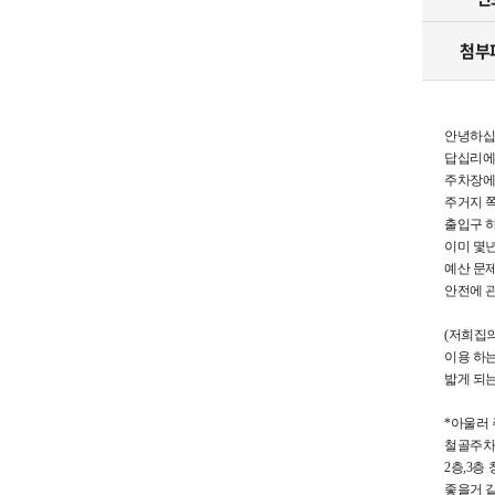
하천
첨부
창업지
현수막/시
안녕하
구립청소
답십리에
주차장에
주거지 쪽
출입구 
이미 몇
예산 문
안전에 
(저희집
이용 하
밟게 되는
*아울러
철골주차
2층,3
좋을거 