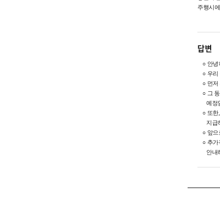
주행시에
답변
○ 안녕
○ 우리
○ 먼저
○ 그 동
예정임을
○ 또한,
지급하였
○ 앞으
○ 추가적
안내해 