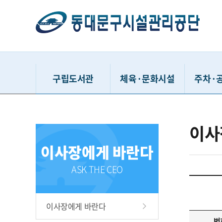
구립도서관
체육·문화시설
주차·
동대문구정보화도서관
동대문구민체육센터
거주자우
이사
동대문구답십리도서관
유아체능단
시간
이사장에게 바란다
휘경어린이도서관
동대문구체육관
공영주
배봉산숲속도서관
중랑천체육시설
견인차량
ASK THE CEO
동대문책마당도서관
이문체육문화센터
청풍유스
용두문화복지센터
동대문구
이사장에게 바란다
홍릉문화복지센터
다사랑
번