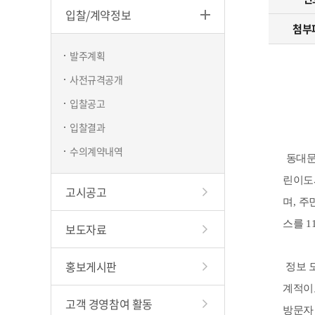
입찰/계약정보
하천
첨부
창업지
발주계획
현수막/시
사전규격공개
구립청소
입찰공고
입찰결과
수의계약내역
동대문
린이도
고시공고
며
,
주
스를
1
보도자료
홍보게시판
정보 
계적이
고객 경영참여 활동
방문자