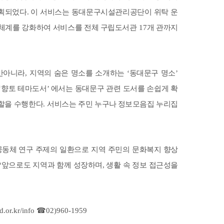
기획되었다
.
이 서비스는 동대문구시설관리공단이 위탁 운
체계를 강화하여 서비스를 전체
구립도서관
17
개 관까지
만아니라
,
지역의 숨은 명소를 소개하는
‘
동대문구 명소
’
‘
향토 테마도서
’
에서는 동대문구 관련 도서를 손쉽게 확
역할을 수행한다
.
서비스는 주민 누구나
정보모음집 누리집
공동체
연구 주제의 일환으로 지역 주민의 문화복지 향상
“
앞으로도 지역과 함께 성장하며
,
생활 속 정보 접근성을
d.or.kr/info
☎
02)960-1959