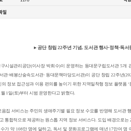
카페
자료실
사회공헌
파일
원센터
관련법규
안전녹색경영
민게시판
고객서비스 헌장
년독서실
▸
공단 창립
22
주년 기념
,
도서관 행사
·
정책
·
독서
구시설관리공단
(
이사장 박희수
)
이 운영하는 동대문구립도서관
5
개 
서관
·
배봉산숲속도서관
·
동대문책마당도서관
)
이 공단 창립
22
주년
(20
민의 정보 접근성과 이용 편의를 높이기 위한 지역밀착형
정보 플랫폼
‘
1
월
1
일
(
토
)
부터 시범 운영한다고 밝혔다
.
모음집 서비스는 주민의 생애주기별 필요 정보 수요를 반영해 도서관 
고 통합적으로 제공하는
원스톱 지역 정보 서비스다
.
도입 배경으로는
 수가 약
108
만 명에 달하고
,
독서 및 문화프로그램에 매년
17
만여 명 