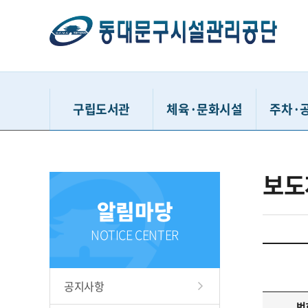
구립도서관
체육·문화시설
주차·
동대문구정보화도서관
동대문구민체육센터
거주자우
보도
동대문구답십리도서관
유아체능단
시간
알림마당
휘경어린이도서관
동대문구체육관
공영주
배봉산숲속도서관
중랑천체육시설
견인차량
NOTICE CENTER
동대문책마당도서관
이문체육문화센터
청풍유스
용두문화복지센터
동대문구
공지사항
홍릉문화복지센터
다사랑
번