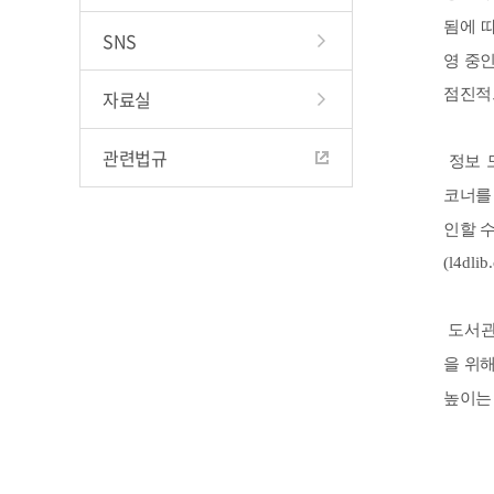
됨에 
SNS
영 중
점진적
자료실
관련법규
정보 
코너를
인할 
(l4dlib
도서관
을 위
높이는