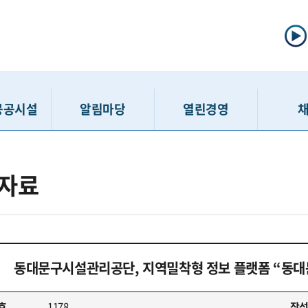
공공시설
알림마당
열린경영
선주차
공지사항
정보공개제도
채용공고
자료
주차
입찰/계약정보
사전정보공표
인력모집 
차장
고시공고
공공데이터개방
채용접수 
보관소
보도자료
정보공개청구
입사지원서 
호스텔
홍보게시판
경영공시
최종합
동대문구시설관리공단, 지역밀착형 정보 플랫폼 “동대
민행복센터
고객 경영참여 활동
윤리경영
친인척
행복센터
SNS
인권경영
호
1178
작