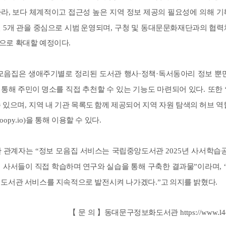
따라
,
보다 체계적이고 접근성 높은 지역 정보 제공의 필요성에 의해 
인
5
개 관을 중심으로 시범
운영되며
,
구청 및 동대문문화재단과의 협력
으로 확대할 예정이다
.
모음집은 생애주기별로 정리된 도서관 행사
·
정책
·
독서동아리 정보
뿐
 통해 주민이
명소를 직접 추천할 수 있는 기능도 마련되어 있다
.
또한
수 있으며
,
지역 내 기관 목록도
함께 제공되어 지역 자원 탐색의 허브 
.oopy.io)
을 통해 이용할 수 있다
.
 관계자는
“
정보 모음집 서비스는 국립중앙도서관
2025
년 사서학습
해 사서들이 직접 학습하며
연구와 실습을 통해 구축한 결과물
”
이라며
, 
 도서관 서비스를 지속적으로 발전시켜 나가겠다
.”
고
의지를 밝혔다
.
【
문 의
】
동대문구정보화도서관
https://www.l4