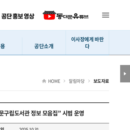
이사장에게 바란
채용
공단소개
다
 (직원)
인사말
이사장에게 바란다
(강사 등)
설립내용
HOME
알림마당
보도자료
(지원서작성)
사훈 및 CI
확인 및 수정
D-ESG 경영
격자 발표
연혁
문구립도서관 정보 모음집” 시범 운영
 채용현황
조직도
전화번호 안내
성일
2025.10.31