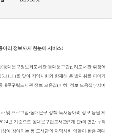
찾아오시는 길
동아리 정보까지 한눈에 서비스
!
관
(
동대문구정보화도서관
·
동대문구답십리도서관
·
휘경어
25.11.1.)
을 맞아 지역사회와 함께해 온
발자취를 이어가
동대문구립도서관 정보 모음집
(
이하
‘
정보 모음집
’)’
서비
행사
및 프로그램
·
동대문구 정책
·
독서동아리 정보 등을 체
2024
년 기준으로 동대문구립도서관
(5
개 관
)
의
연간 누적
이상이 참여하는 등 도서관의 지역사회 역할이 한층 확대