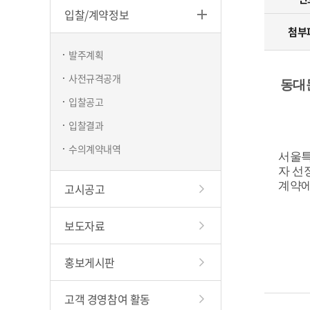
입찰/계약정보
하천
첨부
창업지
발주계획
현수막/시
사전규격공개
동대
구립청소
입찰공고
입찰결과
수의계약내역
서울특
자 선
계약에
고시공고
보도자료
홍보게시판
고객 경영참여 활동