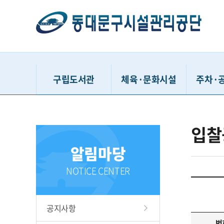
구립도서관
체육·문화시설
주차·
동대문구정보화도서관
동대문구민체육센터
거주자우
입찰
동대문구답십리도서관
유아체능단
시간
알림마당
휘경어린이도서관
동대문구체육관
공영주
배봉산숲속도서관
중랑천체육시설
견인차량
NOTICE CENTER
동대문책마당도서관
이문체육문화센터
청풍유스
용두문화복지센터
동대문구
공지사항
홍릉문화복지센터
다사랑
번