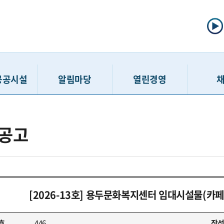
공공시설
알림마당
열린경영
선주차
공지사항
정보공개제도
채용공고
공고
주차
입찰/계약정보
사전정보공표
인력모집 
차장
고시공고
공공데이터개방
채용접수 
보관소
보도자료
정보공개청구
입사지원서 
호스텔
홍보게시판
경영공시
최종합
[2026-13호] 용두문화복지센터 임대시설물(카
민행복센터
고객 경영참여 활동
윤리경영
친인척
행복센터
SNS
인권경영
호
446
작