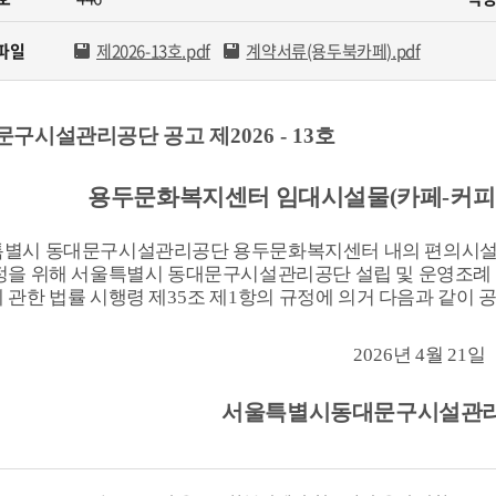
카페
자료실
사회공헌
파일
제2026-13호.pdf
계약서류(용두북카페).pdf
원센터
관련법규
안전녹색경영
민게시판
고객서비스 헌장
문구시설관리공단 공고 제
2026 - 13
호
년독서실
용두문화복지센터 임대시설물
(
카페
-
커피
별시 동대문구시설관리공단 용두문화복지센터 내의 편의시설
정을 위해 서울특별시 동대문구시설관리공단 설립 및 운영조례
 관한 법률 시행령 제
35
조 제
1
항의 규정에 의거 다음과 같이 
2026
년
4
월
21
일
서울특별시동대문구시설관