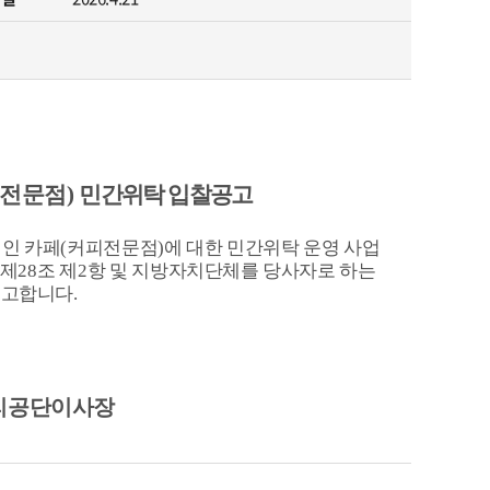
찾아오시는 길
전문점
)
민간위탁 입찰공고
인 카페
(
커피전문점
)
에 대한 민간위탁 운영 사업
 제
28
조 제
2
항 및 지방자치단체를 당사자로 하는
공고합니다
.
리공단이사장