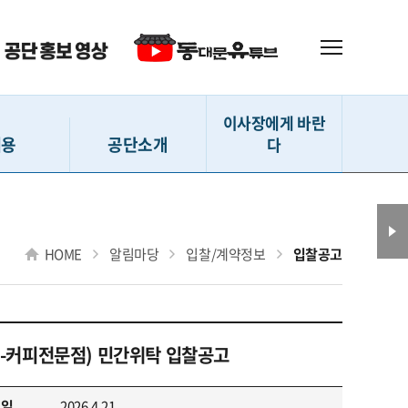
이사장에게 바란
채용
공단소개
다
 (직원)
인사말
이사장에게 바란다
(강사 등)
설립내용
HOME
알림마당
입찰/계약정보
입찰공고
(지원서작성)
사훈 및 CI
확인 및 수정
D-ESG 경영
격자 발표
연혁
페-커피전문점) 민간위탁 입찰공고
 채용현황
조직도
전화번호 안내
성일
2026.4.21