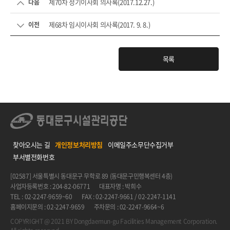
제70차 정기이사회 의사록(2017.12.27.)
다음
제68차 임시이사회 의사록(2017. 9. 8.)
이전
목록
찾아오시는 길
개인정보처리방침
이메일주소무단수집거부
부서별전화번호
[02587] 서울특별시 동대문구 무학로 89 (동대문구민행복센터 4층)
사업자등록번호 : 204-82-06771
대표자명 : 박희수
TEL : 02-2247-9659~60
FAX : 02-2247-9661 / 02-2247-1141
홈페이지문의 : 02-2247-9659
주차문의 : 02-2247-9664~6
COPYRIGHT @ 2021 BY Dongdaemun-gu Facilities Management Corporation.