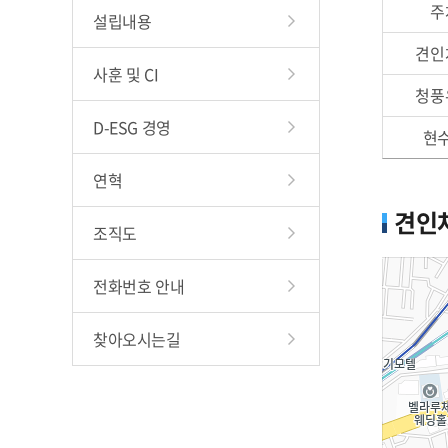
주
설립내용
하천
견인
창업지
사훈 및 CI
청풍
현수막/시
D-ESG 경영
구립청소
현
연혁
견인
조직도
전화번호 안내
찾아오시는길