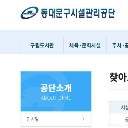
구립도서관
체육·문화시설
주차·
동대문구정보화도서관
동대문구민체육센터
거주자우
찾아
동대문구답십리도서관
유아체능단
시간
공단소개
휘경어린이도서관
동대문구체육관
공영주
배봉산숲속도서관
중랑천체육시설
견인차량
ABOUT DFMC
동대문책마당도서관
이문체육문화센터
청풍유스
시
용두문화복지센터
동대문구
인사말
홍릉문화복지센터
다사랑