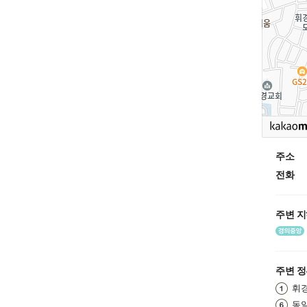
주소
전화
주변 
주변 
휘
동