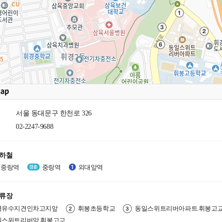
서울 동대문구 한천로 326
02-2247-9688
지하철
중랑역
중랑역
외대앞역
정류장
경유수지견인차고지앞
휘봉초등학교
동일스위트리버아파트.휘봉고
일스위트리버앞.휘봉고교