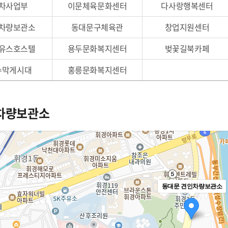
차사업부
이문체육문화센터
다사랑행복센터
카페
자료실
사회공헌
차량보관소
동대문구체육관
창업지원센터
원센터
관련법규
안전녹색경영
유스호스텔
용두문화복지센터
벚꽃길북카페
민게시판
고객서비스 헌장
년독서실
수막게시대
홍릉문화복지센터
차량보관소
동대문 견인차량보관소