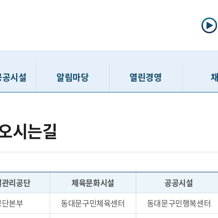
공공시설
알림마당
열린경영
선주차
공지사항
정보공개제도
채용공고
오시는길
주차
입찰/계약정보
사전정보공표
인력모집 
차장
고시공고
공공데이터개방
채용접수 
보관소
보도자료
정보공개청구
입사지원서 
호스텔
홍보게시판
경영공시
최종합
설관리공단
체육문화시설
공공시설
민행복센터
고객 경영참여 활동
윤리경영
친인척
공단본부
동대문구민체육센터
동대문구민행복센터
행복센터
SNS
인권경영