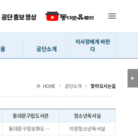
이사장에게 바란
채용
공단소개
다
 (직원)
인사말
이사장에게 바란다
(강사 등)
설립내용
HOME
공단소개
찾아오시는길
(지원서작성)
사훈 및 CI
확인 및 수정
D-ESG 경영
격자 발표
연혁
동대문구립도서관
청소년독서실
 채용현황
조직도
동대문구정보화도서관
이문청소년독서실
전화번호 안내