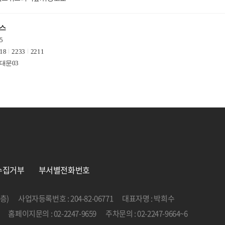
버스
5
18
2233
2211
대문03
수집거부
부서별전화번호
층)
사업자등록번호 : 204-82-06771
대표자명 : 박희수
홈페이지문의 : 02-2247-9659
주차문의 : 02-2247-9664~6