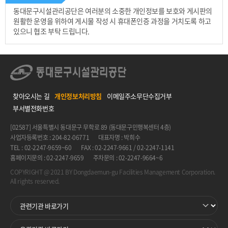
동대문구시설관리공단은 여러분의 소중한 개인정보를 보호와 게시판의
원활한 운영을 위하여 게시물 작성 시 휴대폰인증 과정을 거치도록 하고
있으니 협조 부탁 드립니다.
찾아오시는 길
개인정보처리방침
이메일주소무단수집거부
부서별전화번호
[02587] 서울특별시 동대문구 무학로 89 (동대문구민행복센터 4층)
사업자등록번호 : 204-82-06771
대표자명 : 박희수
TEL : 02-2247-9659~60
FAX : 02-2247-9661 / 02-2247-1141
홈페이지문의 : 02-2247-9659
주차문의 : 02-2247-9664~6
COPYRIGHT @ 2021 BY Dongdaemun-gu Facilities Management Corporation.
All rights reserved.