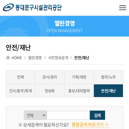
열린경영
OPEN MANAGEMENT
안전/재난
HOME
열린경영
사전정보공개
안전/재난
전체
감사/윤리
기획/재정
법무/노무
인사/총무/회계
정보화
홍보/대외협력
안전/재난
검색
통합검색 바로가기
※ 상세검색이 필요하신가요?