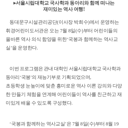
▸
서울시립대학교 국사학과 동아리와 함께 떠나는
!
재미있는 역사 여행
동대문구시설관리공단
(
이사장 박희수
)
에서 운영하는
휘경어린이도서관은 오는
7
월
8
일
(
수
)
부터 어린이들의
올바른 역사 의식 함양을 위한
‘
국봉과 함께하는 역사교
실
’
을 운영한다
.
이번 프로그램은 관내 대학인 서울시립대학교 국사학과
동아리
‘
국봉
’
의 재능기부
로 기획되었으며
,
초등학생 눈높이에 맞춘 흥미로운 역사 이론 강의와 다양
한 만들기 체험을 연계해 어린이들이 역사를 친근하고 재
미있게 배울 수 있도록 구성했다
.
‘
국봉과 함께하는 역사교실
’
은
7
월
8
일
(
수
)
부터
8
월
19