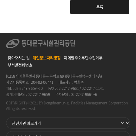
목록
찾아오시는 길
개인정보처리방침
이메일주소무단수집거부
부서별전화번호
[02587] 서울특별시 동대문구 무학로 89 (동대문구민행복센터 4층)
사업자등록번호 : 204-82-06771
대표자명 : 박희수
TEL : 02-2247-9659~60
FAX : 02-2247-9661 / 02-2247-1141
홈페이지문의 : 02-2247-9659
주차문의 : 02-2247-9664~6
COPYRIGHT @ 2021 BY Dongdaemun-gu Facilities Management Corporation.
All rights reserved.