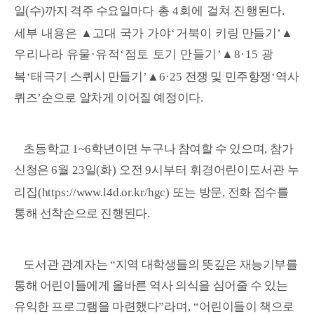
일
(
수
)
까지 격주 수요일
마다 총
4
회에 걸쳐 진행된다
.
세부 내용은
▲
고대 국가 가야
‘
거북이 키링
만들기
’
▲
우리나라 유물
·
유적
‘
점토 토기 만들기
’
▲
8·15
광
복
‘
태극기
스퀴시 만들기
’
▲
6·25
전쟁 및 민주항쟁
‘
역사
퀴즈
’
순으로 알차게 이어질 예정이다
.
초등학교
1~6
학년이면 누구나 참여할 수 있으며
,
참가
신청은
6
월
23
일
(
화
)
오전
9
시부터 휘경어린이도서관 누
리집
(https://www.l4d.or.kr/hgc)
또는 방문
,
전화 접수를
통해 선착순으로 진행된다
.
도서관 관계자는
“
지역 대학생들의 뜻깊은 재능기부를
통해 어린이들에게 올바른 역사 의식을 심어줄 수 있는
유익한 프로그램을 마련했다
”
라며
, “
어린이들이 책으로