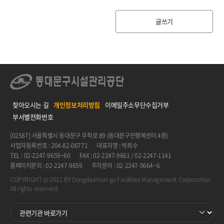
글쓰기
찾아오시는 길
개인정보처리방침
이메일주소무단수집거부
부서별전화번호
[02587] 서울특별시 동대문구 무학로 89 (동대문구민행복센터 4층)
사업자등록번호 : 204-82-06771
대표자명 : 박희수
TEL : 02-2247-9659~60
FAX : 02-2247-9661 / 02-2247-1141
홈페이지문의 : 02-2247-9659
주차문의 : 02-2247-9664~6
COPYRIGHT @ 2021 BY Dongdaemun-gu Facilities Management Corporation.
All rights reserved.