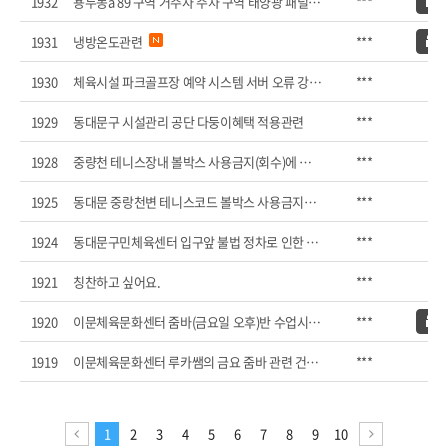
1932
용두동a 89 구역 거주자 주차 구역 태양광 패널 설치...
***
1931
냉방온도관련
***
1930
체육시설 파크골프장 예약 시스템 서버 오류 강력 개...
***
1929
동대문구 시설관리 공단 다둥이혜택 적용관련
***
1928
중량천 테니스장내 볼박스 사용금지(회수)에 대한 재...
***
1925
동대문 중랑천변 테니스코드 볼박스 사용금지에 대한...
***
1924
동대문구민체육센터 입구앞 불법 정차로 인한 버스 ...
***
1921
칭찬하고 싶어요.
***
1920
이문체육문화센터 줌바(금요일 오후)반 수업시간 추...
***
1919
이문체육문화센터 루카쌤의 금요 줌바 관련 건의 ...
***
1
2
3
4
5
6
7
8
9
10