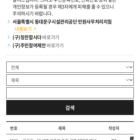
개인정보가 등록될 경우 제3자에게 피해를 줄 수 있으니
주의하시기 바랍니다.
서울특별시 동대문구시설관리공단 민원사무처리지침
내용보기
(구)칭찬합시다
바로가기
(구)주민참여제안
바로가기
검색
번호
제목
작성자
공