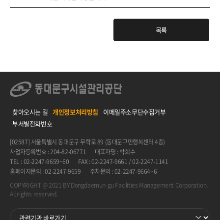
목록
찾아오시는 길
개인정보처리방침
이메일주소무단수집거부
부서별전화번호
[02587] 서울특별시 동대문구 무학로 89 (동대문구민행복센터 4층)
사업자등록번호 : 204-82-06771
대표자명 : 박희수
TEL : 02-2247-9659~60
FAX : 02-2247-9661 / 02-2247-1141
홈페이지문의 : 02-2247-9659
주차문의 : 02-2247-9664~6
COPYRIGHT @ 2021 BY Dongdaemun-gu Facilities Management Corporation.
All rights reserved.